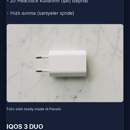
- 20 HeatStick kullanımı (şarj başına)
- Hızlı ısınma (saniyeler içinde)
Foto oleh ready made di Pexels
IQOS 3 DUO